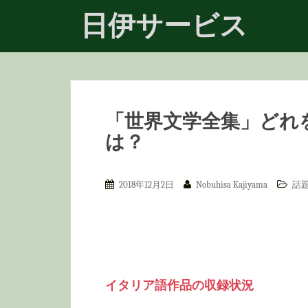
S
日伊サービス
k
i
p
t
「世界文学全集」どれ
o
は？
m
a
2018年12月2日
Nobuhisa Kajiyama
話
i
n
c
o
n
イタリア語作品の収録状況
t