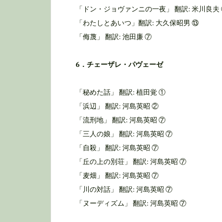
「ドン・ジョヴァンニの一夜」 翻訳: 米川良夫 
「わたしとあいつ」翻訳: 大久保昭男 ⑬
「侮蔑」 翻訳: 池田廉 ⑦
6．チェーザレ・パヴェーゼ
「秘めた話」 翻訳: 植田覚 ①
「浜辺」 翻訳: 河島英昭 ②
「流刑地」 翻訳: 河島英昭 ⑦
「三人の娘」 翻訳: 河島英昭 ⑦
「自殺」 翻訳: 河島英昭 ⑦
「丘の上の別荘」 翻訳: 河島英昭 ⑦
「麦畑」 翻訳: 河島英昭 ⑦
「川の対話」 翻訳: 河島英昭 ⑦
「ヌーディズム」 翻訳: 河島英昭 ⑦