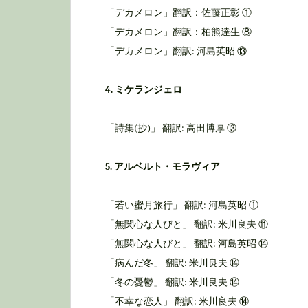
「デカメロン」翻訳：佐藤正彰 ①
「デカメロン」翻訳：柏熊達生 ⑧
「デカメロン」翻訳: 河島英昭 ⑬
4. ミケランジェロ
「詩集(抄)」 翻訳: 高田博厚 ⑬
5. アルベルト・モラヴィア
「若い蜜月旅行」 翻訳: 河島英昭 ①
「無関心な人びと」 翻訳: 米川良夫 ⑪
「無関心な人びと」 翻訳: 河島英昭 ⑭
「病んだ冬」 翻訳: 米川良夫 ⑭
「冬の憂鬱」 翻訳: 米川良夫 ⑭
「不幸な恋人」 翻訳: 米川良夫 ⑭