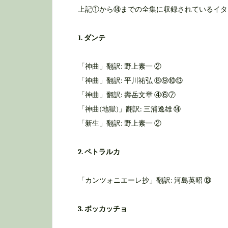
e
上記①から⑭までの全集に収録されているイタ
n
1. ダンテ
t
「神曲」翻訳: 野上素一 ②
「神曲」翻訳: 平川祐弘 ⑧⑨⑩⑬
「神曲」翻訳: 壽岳文章 ④⑥⑦
「神曲(地獄)」翻訳: 三浦逸雄 ⑭
「新生」翻訳: 野上素一 ②
2. ペトラルカ
「カンツォニエーレ抄」翻訳: 河島英昭 ⑬
3. ボッカッチョ