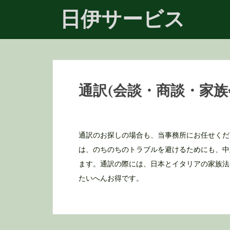
S
日伊サービス
k
i
p
t
通訳(会談・商談・家族
o
m
a
通訳のお探しの場合も、当事務所にお任せくだ
i
は、のちのちのトラブルを避けるためにも、中
n
ます。通訳の際には、日本とイタリアの家族法
c
たいへんお得です。
o
n
t